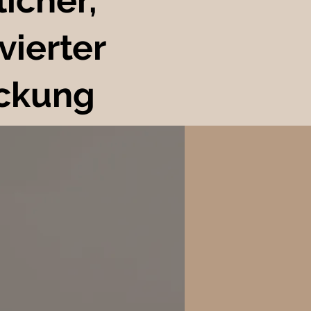
icher,
vierter
ckung