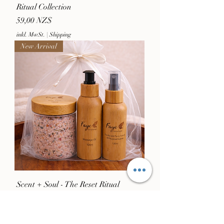
Ritual Collection
Preis
59,00 NZ$
inkl. MwSt.
|
Shipping
New Arrival
Scent + Soul - The Reset Ritual
Preis
69,00 NZ$
inkl. MwSt.
|
Shipping